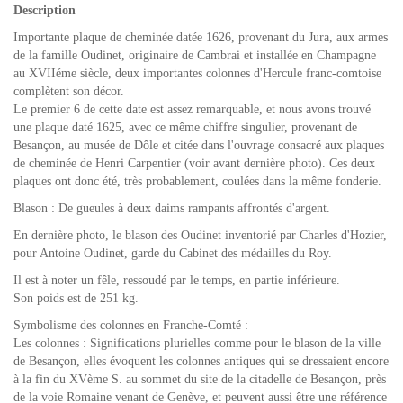
Description
Importante plaque de cheminée datée 1626, provenant du Jura, aux armes
de la famille Oudinet, originaire de Cambrai et installée en Champagne
au XVIIéme siècle, deux importantes colonnes d'Hercule franc-comtoise
complètent son décor.
Le premier 6 de cette date est assez remarquable, et nous avons trouvé
une plaque daté 1625, avec ce même chiffre singulier, provenant de
Besançon, au musée de Dôle et citée dans l'ouvrage consacré aux plaques
de cheminée de Henri Carpentier (voir avant dernière photo). Ces deux
plaques ont donc été, très probablement, coulées dans la même fonderie.
Blason : De gueules à deux daims rampants affrontés d'argent.
En dernière photo, le blason des Oudinet inventorié par Charles d'Hozier,
pour Antoine Oudinet, garde du Cabinet des médailles du Roy.
Il est à noter un fêle, ressoudé par le temps, en partie inférieure.
Son poids est de 251 kg.
Symbolisme des colonnes en Franche-Comté :
Les colonnes : Significations plurielles comme pour le blason de la ville
de Besançon, elles évoquent les colonnes antiques qui se dressaient encore
à la fin du XVème S. au sommet du site de la citadelle de Besançon, près
de la voie Romaine venant de Genève, et peuvent aussi être une référence