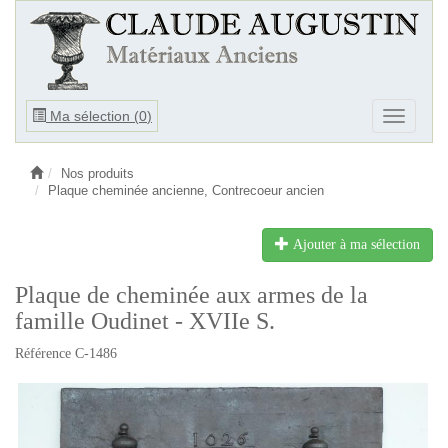
Ouvrir
Ma sélection (
0
)
Ouvrir
le
le
menu
menu
Nos produits
Plaque cheminée ancienne, Contrecoeur ancien
Ajouter à ma sélection
Plaque de cheminée aux armes de la
famille Oudinet - XVIIe S.
Référence C-1486