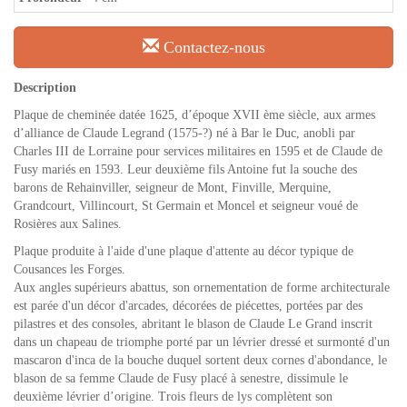
Contactez-nous
Description
Plaque de cheminée datée 1625, d’époque XVII ème siècle, aux armes
d’alliance de Claude Legrand (1575-?) né à Bar le Duc, anobli par
Charles III de Lorraine pour services militaires en 1595 et de Claude de
Fusy mariés en 1593. Leur deuxième fils Antoine fut la souche des
barons de Rehainviller, seigneur de Mont, Finville, Merquine,
Grandcourt, Villincourt, St Germain et Moncel et seigneur voué de
Rosières aux Salines.
Plaque produite à l'aide d'une plaque d'attente au décor typique de
Cousances les Forges.
Aux angles supérieurs abattus, son ornementation de forme architecturale
est parée d'un décor d'arcades, décorées de piécettes, portées par des
pilastres et des consoles, abritant le blason de Claude Le Grand inscrit
dans un chapeau de triomphe porté par un lévrier dressé et surmonté d'un
mascaron d'inca de la bouche duquel sortent deux cornes d'abondance, le
blason de sa femme Claude de Fusy placé à senestre, dissimule le
deuxième lévrier d’origine. Trois fleurs de lys complètent son