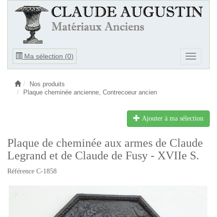
Ouvrir
Ma sélection (
0
)
Ouvrir
le
le
menu
menu
Nos produits
Plaque cheminée ancienne, Contrecoeur ancien
Ajouter à ma sélection
Plaque de cheminée aux armes de Claude
Legrand et de Claude de Fusy - XVIIe S.
Référence C-1858