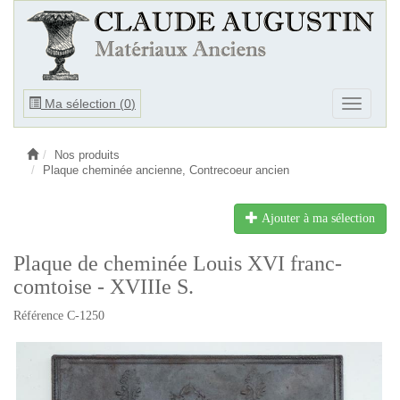
Ouvrir
Ma sélection (
0
)
Ouvrir
le
le
menu
menu
Nos produits
Plaque cheminée ancienne, Contrecoeur ancien
Ajouter à ma sélection
Plaque de cheminée Louis XVI franc-
comtoise - XVIIIe S.
Référence C-1250