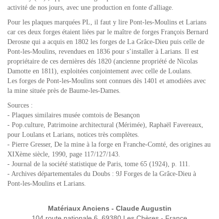
activité de nos jours, avec une production en fonte d'alliage.
Pour les plaques marquées PL, il faut y lire Pont-les-Moulins et Larians
car ces deux forges étaient liées par le maître de forges François Bernard
Derosne qui a acquis en 1802 les forges de La Grâce-Dieu puis celle de
Pont-les-Moulins, revendues en 1836 pour s’installer à Larians. Il est
propriétaire de ces dernières dés 1820 (ancienne propriété de Nicolas
Damotte en 1811), exploitées conjointement avec celle de Loulans.
Les forges de Pont-les-Moulins sont connues dès 1401 et amodiées avec
la mine située près de Baume-les-Dames.
Sources :
- Plaques similaires musée comtois de Besançon
- Pop.culture, Patrimoine architectural (Mérimée), Raphaël Favereaux,
pour Loulans et Larians, notices très complètes.
- Pierre Gresser, De la mine à la forge en Franche-Comté, des origines au
XIXème siècle, 1990, page 117/127/143.
- Journal de la société statistique de Paris, tome 65 (1924), p. 111.
- Archives départementales du Doubs : 9J Forges de la Grâce-Dieu à
Pont-les-Moulins et Larians.
Matériaux Anciens - Claude Augustin
104 route nationale 6, 69380 Les Chères - France