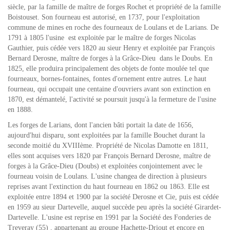
siècle, par la famille de maître de forges Rochet et propriété de la famille
Boistouset. Son fourneau est autorisé, en 1737, pour l'exploitation
commune de mines en roche des fourneaux de Loulans et de Larians. De
1791 à 1805 l'usine est exploitée par le maître de forges Nicolas
Gauthier, puis cédée vers 1820 au sieur Henry et exploitée par François
Bernard Derosne, maître de forges à la Grâce-Dieu dans le Doubs. En
1825, elle produira principalement des objets de fonte moulée tel que
fourneaux, bornes-fontaines, fontes d'ornement entre autres. Le haut
fourneau, qui occupait une centaine d'ouvriers avant son extinction en
1870, est démantelé, l'activité se poursuit jusqu'à la fermeture de l'usine
en 1888.
Les forges de Larians, dont l'ancien bâti portait la date de 1656,
aujourd'hui disparu, sont exploitées par la famille Bouchet durant la
seconde moitié du XVIIIème. Propriété de Nicolas Damotte en 1811,
elles sont acquises vers 1820 par François Bernard Derosne, maître de
forges à la Grâce-Dieu (Doubs) et exploitées conjointement avec le
fourneau voisin de Loulans. L'usine changea de direction à plusieurs
reprises avant l'extinction du haut fourneau en 1862 ou 1863. Elle est
exploitée entre 1894 et 1900 par la société Derosne et Cie, puis est cédée
en 1959 au sieur Dartevelle, auquel succède peu après la société Girardet-
Dartevelle. L'usine est reprise en 1991 par la Société des Fonderies de
Treveray (55) , appartenant au groupe Hachette-Driout et encore en