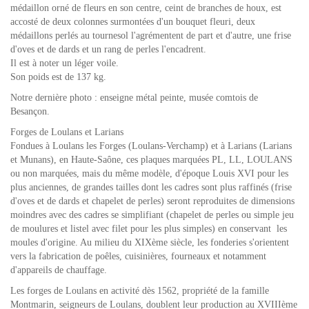
médaillon orné de fleurs en son centre, ceint de branches de houx, est
accosté de deux colonnes surmontées d'un bouquet fleuri, deux
médaillons perlés au tournesol l'agrémentent de part et d'autre, une frise
d'oves et de dards et un rang de perles l'encadrent.
Il est à noter un léger voile.
Son poids est de 137 kg.
Notre dernière photo : enseigne métal peinte, musée comtois de
Besançon.
Forges de Loulans et Larians
Fondues à Loulans les Forges (Loulans-Verchamp) et à Larians (Larians
et Munans), en Haute-Saône, ces plaques marquées PL, LL, LOULANS
ou non marquées, mais du même modèle, d'époque Louis XVI pour les
plus anciennes, de grandes tailles dont les cadres sont plus raffinés (frise
d'oves et de dards et chapelet de perles) seront reproduites de dimensions
moindres avec des cadres se simplifiant (chapelet de perles ou simple jeu
de moulures et listel avec filet pour les plus simples) en conservant les
moules d'origine. Au milieu du XIXème siècle, les fonderies s'orientent
vers la fabrication de poêles, cuisinières, fourneaux et notamment
d'appareils de chauffage.
Les forges de Loulans en activité dès 1562, propriété de la famille
Montmarin, seigneurs de Loulans, doublent leur production au XVIIIème