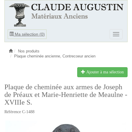
Ouvrir
Ma sélection (
0
)
Ouvrir
le
le
menu
menu
Nos produits
Plaque cheminée ancienne, Contrecoeur ancien
Ajouter à ma sélection
Plaque de cheminée aux armes de Joseph
de Préaux et Marie-Henriette de Meaulne -
XVIIIe S.
Référence C-1488