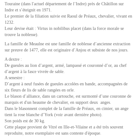
Touraine (dans l'actuel département de l’Indre) près de Châtillon sur
Indre et s’éteignit en 1971.
Le premier de la filiation suivie est Raoul de Préaux, chevalier, vivant en
1232.
Leur devise était : Virtus in nobilibus placet (dans la force morale se
trouve la noblesse).
La famille de Meaulne est une famille de noblesse d’ancienne extraction
sur preuve de 1477, elle est originaire d’Anjou et subsiste de nos jours.
A dextre :
De gueules au lion d’argent, armé, lampassé et couronné d’or, au chef
d’argent à la fasce vivrée de sable.
A senestre :
D’argent à neuf fusées de gueules accolées en bande, accompagnées de
six fleurs de lis de sable rangées en orle.
Le blason d’alliance, dans un cartouche, est surmonté d’une couronne de
marquis et d'un heaume de chevalier, en support deux anges.
Dans le blasonnent complet de la famille de Préaux, en cimier, un ange
tient la rose blanche d’York (voir avant dernière photo).
Son poids est de 30 kg.
Cette plaque provient de Vitré en Ille-et-Vilaine et
a été très souvent
reproduite, notre exemplaire est sans conteste d'époque.