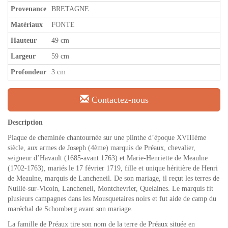
Provenance
BRETAGNE
Matériaux
FONTE
Hauteur
49 cm
Largeur
59 cm
Profondeur
3 cm
Contactez-nous
Description
Plaque de cheminée chantournée sur une plinthe d’époque XVIIIème
siècle, aux armes de Joseph (4ème) marquis de Préaux, chevalier,
seigneur d’Havault (1685-avant 1763) et Marie-Henriette de Meaulne
(1702-1763), mariés le 17 février 1719, fille et unique héritière de Henri
de Meaulne, marquis de Lancheneil. De son mariage, il reçut les terres de
Nuillé-sur-Vicoin, Lancheneil, Montchevrier, Quelaines. Le marquis fit
plusieurs campagnes dans les Mousquetaires noirs et fut aide de camp du
maréchal de Schomberg avant son mariage.
La famille de Préaux tire son nom de la terre de Préaux située en