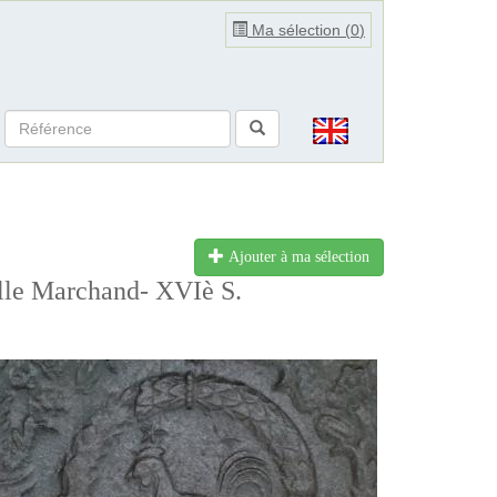
Ma sélection (
0
)
Ajouter à ma sélection
ille Marchand- XVIè S.