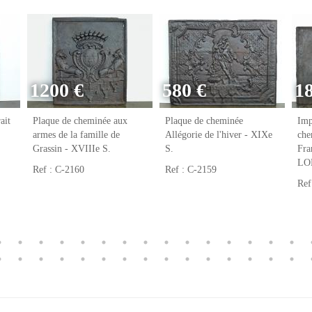
1200 €
580 €
1
ait
Plaque de cheminée aux
Plaque de cheminée
Imp
armes de la famille de
Allégorie de l'hiver - XIXe
che
Grassin - XVIIIe S.
S.
Fr
LO
Ref : C-2160
Ref : C-2159
Ref