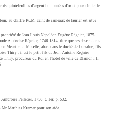
ois quintefeuilles d'argent boutonnées d'or et pour cimier le
eur, au chiffre RCM, ceint de rameaux de laurier est situé
e propriété de Jean Louis Napoléon Eugène Régnier, 1875-
aude Ambroise Régnier, 1746-1814, titre que ses descendants
en Meurthe-et-Moselle, alors dans le duché de Lorraine, fils
e Thiry ; il est le petit-fils de Jean-Antoine Régnier
te Thiry, procureur du Roi en l'hôtel de ville de Blâmont. Il
02.
Ambroise Pelletier, 1758, t. 1er, p. 532.
 à Mr Matthias Kremer pour son aide.