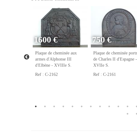
1600 €
750 €
eminée franc-
Plaque de cheminée aux
Plaque de cheminée portr
VIIIe S.
armes d'Alphonse III
de Charles II d'Espagne -
d'Elbène - XVIIIe S.
XVIIe S.
Ref : C-2162
Ref : C-2161