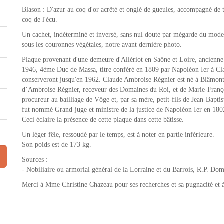
Blason : D'azur au coq d'or acrêté et onglé de gueules, accompagné de tr
coq de l'écu.
Un cachet, indéterminé et inversé, sans nul doute par mégarde du model
sous les couronnes végétales, notre avant dernière photo.
Plaque provenant d'une demeure d'Allériot en Saône et Loire, ancienn
1946, 4ème Duc de Massa, titre conféré en 1809 par Napoléon Ier à Cl
conserveront jusqu'en 1962. Claude Ambroise Régnier est né à Blâmont 
d’Ambroise Régnier, receveur des Domaines du Roi, et de Marie-François
procureur au bailliage de Vôge et, par sa mère, petit-fils de Jean-Baptis
fut nommé Grand-juge et ministre de la justice de Napoléon Ier en 18
Ceci éclaire la présence de cette plaque dans cette bâtisse.
Un léger fêle, ressoudé par le temps, est à noter en partie inférieure.
Son poids est de 173 kg.
Sources :
- Nobiliaire ou armorial général de la Lorraine et du Barrois, R.P. Dom 
Merci à Mme Christine Chazeau pour ses recherches et sa pugnacité et