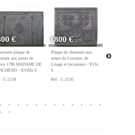
800 €
1800 €
ortante plaque de
Plaque de cheminée aux
Plaque de chem
minée aux armes de
armes de Lorraine, de
armes de Raoul
ance 1786 MADAME DE
Linage et inconnues - XVIe
notaire et tréso
NCHEND - XVIIIe S.
S.
François Ier - 
 : C-2158
Ref : C-2156
Ref : C-2123