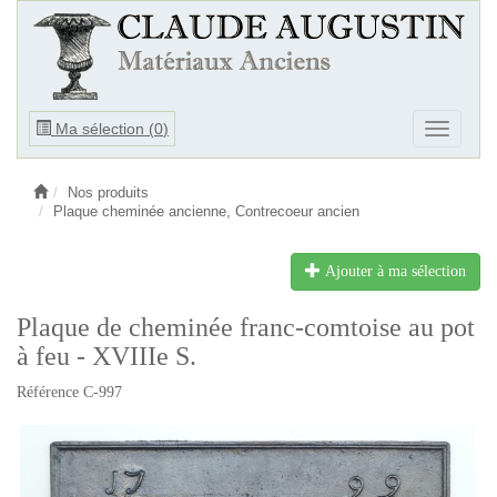
Ouvrir
Ma sélection (
0
)
Ouvrir
le
le
menu
menu
Nos produits
Plaque cheminée ancienne, Contrecoeur ancien
Ajouter à ma sélection
Plaque de cheminée franc-comtoise au pot
à feu - XVIIIe S.
Référence C-997