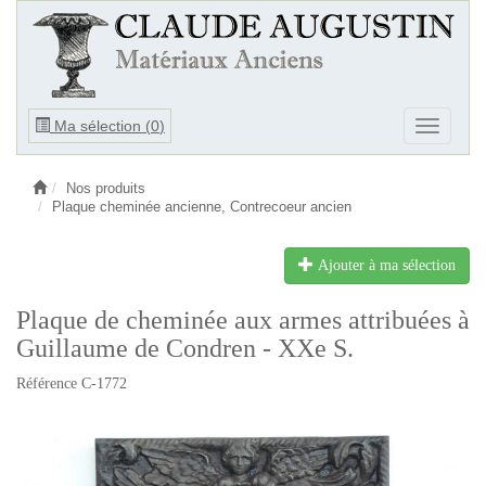
Ouvrir
Ma sélection (
0
)
Ouvrir
le
le
menu
menu
Nos produits
Plaque cheminée ancienne, Contrecoeur ancien
Ajouter à ma sélection
Plaque de cheminée aux armes attribuées à
Guillaume de Condren - XXe S.
Référence C-1772