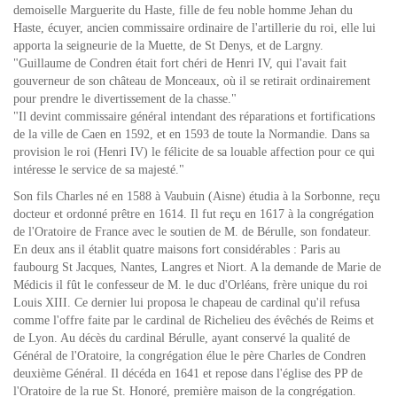
demoiselle Marguerite du Haste, fille de feu noble homme Jehan du
Haste, écuyer, ancien commissaire ordinaire de l'artillerie du roi, elle lui
apporta la seigneurie de la Muette, de St Denys, et de Largny.
"Guillaume de Condren était fort chéri de Henri IV, qui l'avait fait
gouverneur de son château de Monceaux, où il se retirait ordinairement
pour prendre le divertissement de la chasse."
"Il devint commissaire général intendant des réparations et fortifications
de la ville de Caen en 1592, et en 1593 de toute la Normandie. Dans sa
provision le roi (Henri IV) le félicite de sa louable affection pour ce qui
intéresse le service de sa majesté."
Son fils Charles né en 1588 à Vaubuin (Aisne) étudia à la Sorbonne, reçu
docteur et ordonné prêtre en 1614. Il fut reçu en 1617 à la congrégation
de l'Oratoire de France avec le soutien de M. de Bérulle, son fondateur.
En deux ans il établit quatre maisons fort considérables : Paris au
faubourg St Jacques, Nantes, Langres et Niort. A la demande de Marie de
Médicis il fût le confesseur de M. le duc d'Orléans, frère unique du roi
Louis XIII. Ce dernier lui proposa le chapeau de cardinal qu'il refusa
comme l'offre faite par le cardinal de Richelieu des évêchés de Reims et
de Lyon. Au décès du cardinal Bérulle, ayant conservé la qualité de
Général de l'Oratoire, la congrégation élue le père Charles de Condren
deuxième Général. Il décéda en 1641 et repose dans l'église des PP de
l'Oratoire de la rue St. Honoré, première maison de la congrégation.