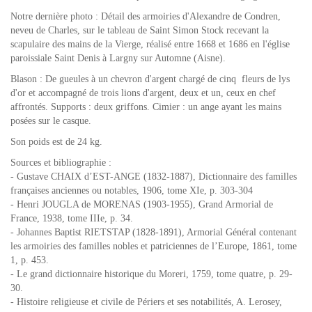
Notre dernière photo : Détail des armoiries d'Alexandre de Condren,
neveu de Charles, sur le tableau de Saint Simon Stock recevant la
scapulaire des mains de la Vierge, réalisé entre 1668 et 1686 en l'église
paroissiale Saint Denis à Largny sur Automne (Aisne).
Blason : De gueules à un chevron d'argent chargé de cinq fleurs de lys
d'or et accompagné de trois lions d'argent, deux et un, ceux en chef
affrontés. Supports : deux griffons. Cimier : un ange ayant les mains
posées sur le casque.
Son poids est de 24 kg.
Sources et bibliographie :
- Gustave CHAIX d’EST-ANGE (1832-1887), Dictionnaire des familles
françaises anciennes ou notables, 1906, tome XIe, p. 303-304
- Henri JOUGLA de MORENAS (1903-1955), Grand Armorial de
France, 1938, tome IIIe, p. 34.
- Johannes Baptist RIETSTAP (1828-1891), Armorial Général contenant
les armoiries des familles nobles et patriciennes de l’Europe, 1861, tome
1, p. 453.
- Le grand dictionnaire historique du Moreri, 1759, tome quatre, p. 29-
30.
- Histoire religieuse et civile de Périers et ses notabilités, A. Lerosey,