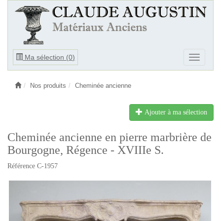
Ouvrir
Ma sélection (
0
)
Ouvrir
le
le
menu
menu
Nos produits
Cheminée ancienne
Ajouter à ma sélection
Cheminée ancienne en pierre marbrière de
Bourgogne, Régence - XVIIIe S.
Référence C-1957