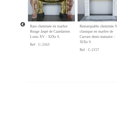
cienne en
Rare cheminée en marbre
Remarquable cheminée 
-classique -
Rouge Jaspé de Cazedarnes
classique en marbre de
Louis XV - XIXe S.
Carrare demi-statuaire -
XIXe S.
Ref : C-2163
Ref : C-2157