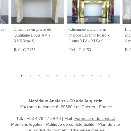
Néo-
Cheminée en pierre de
Cheminée ancienne en
Imp
Quintaine Louis XV -
marbre Levanto Rosso -
anc
XVIIIème S.
Louis XIV - XIXe S.
Car
Ref : C-2155
Ref : C-2153
Ref
Matériaux Anciens - Claude Augustin
104 route nationale 6, 69380 Les Chères - France
Tel. :
+33 4 78 47 39 48 | Mail:
Formulaire de contact
Mentions légales
-
Politique de confidentialité
-
Plan du site
Le produit du moment :
Cheminée marbre