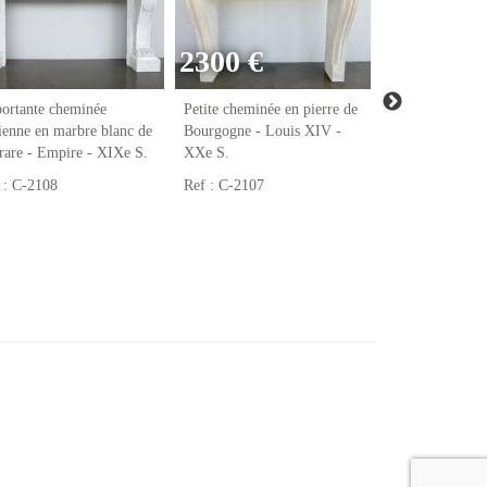
2300 €
ortante cheminée
Petite cheminée en pierre de
Cheminée ancie
ienne en marbre blanc de
Bourgogne - Louis XIV -
marbre blanc de
rare - Empire - XIXe S.
XXe S.
Louis XV - XI
 : C-2108
Ref : C-2107
Ref : C-2106