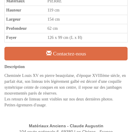
Matériaux
PIERRE
Hauteur
119 cm
Largeur
154 cm
Profondeur
62 cm
Foyer
126 x 99 cm (L x H)
Contactez-nous
Description
Cheminée Louis XV en pierre beaujolaise, d'époque XVIIIème siècle, en
parfait état, son linteau très légèrement galbé est décoré d'une coquille
symétrique ceinte de conques en son centre, il repose sur des jambages
mouvementés parés de réserves.
Les retours de linteau sont visibles sur nos deux dernières photos.
Petites égrenures d'usage.
Matériaux Anciens - Claude Augustin
104 route nationale 6, 69380 Les Chères - France