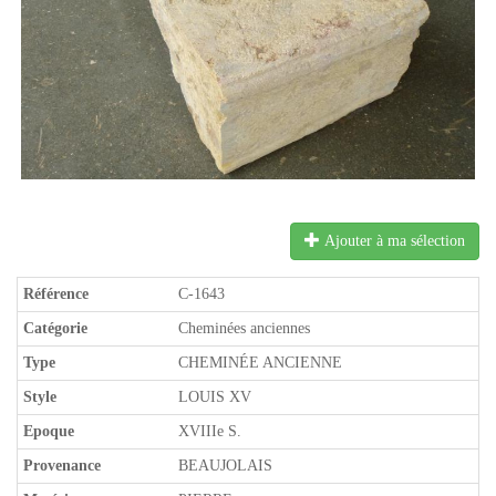
Ajouter à ma sélection
Référence
C-1643
Catégorie
Cheminées anciennes
Type
CHEMINÉE ANCIENNE
Style
LOUIS XV
Epoque
XVIIIe S.
Provenance
BEAUJOLAIS