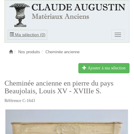
Ouvrir
Ma sélection (
0
)
Ouvrir
le
le
menu
menu
Nos produits
Cheminée ancienne
Ajouter à ma sélection
Cheminée ancienne en pierre du pays
Beaujolais, Louis XV - XVIIIe S.
Référence C-1643