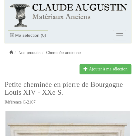
Ouvrir
Ma sélection (
0
)
Ouvrir
le
le
menu
menu
Nos produits
Cheminée ancienne
Ajouter à ma sélection
Petite cheminée en pierre de Bourgogne -
Louis XIV - XXe S.
Référence C-2107