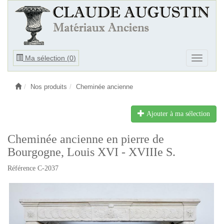
Ouvrir
Ma sélection (
0
)
Ouvrir
le
le
menu
menu
Nos produits
Cheminée ancienne
Ajouter à ma sélection
Cheminée ancienne en pierre de
Bourgogne, Louis XVI - XVIIIe S.
Référence C-2037