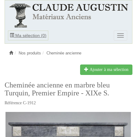
Ouvrir
Ma sélection (
0
)
Ouvrir
le
le
menu
menu
Nos produits
Cheminée ancienne
Ajouter à ma sélection
Cheminée ancienne en marbre bleu
Turquin, Premier Empire - XIXe S.
Référence C-1912