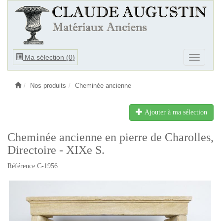
Ouvrir
Ma sélection (
0
)
Ouvrir
le
le
menu
menu
Nos produits
Cheminée ancienne
Ajouter à ma sélection
Cheminée ancienne en pierre de Charolles,
Directoire - XIXe S.
Référence C-1956