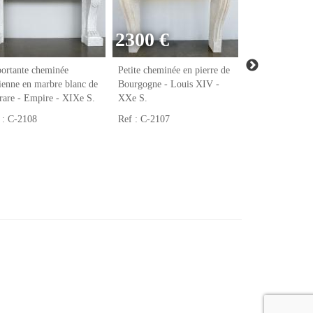
2300 €
ortante cheminée
Petite cheminée en pierre de
Cheminée ancie
ienne en marbre blanc de
Bourgogne - Louis XIV -
marbre blanc de
rare - Empire - XIXe S.
XXe S.
Louis XV - XI
 : C-2108
Ref : C-2107
Ref : C-2106