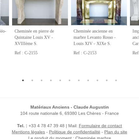
Néo-
Cheminée en pierre de
Cheminée ancienne en
Imp
Quintaine Louis XV -
marbre Levanto Rosso -
anc
XVIIIème S.
Louis XIV - XIXe S.
Car
Ref : C-2155
Ref : C-2153
Ref
Matériaux Anciens - Claude Augustin
104 route nationale 6, 69380 Les Chères - France
Tel. :
+33 4 78 47 39 48 | Mail:
Formulaire de contact
Mentions légales
-
Politique de confidentialité
-
Plan du site
Le produit du moment :
Cheminée marbre