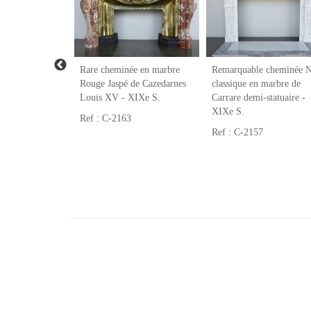
cienne en
Rare cheminée en marbre
Remarquable cheminée 
-classique -
Rouge Jaspé de Cazedarnes
classique en marbre de
Louis XV - XIXe S.
Carrare demi-statuaire -
XIXe S.
Ref : C-2163
Ref : C-2157