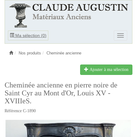
Ouvrir
Ma sélection (
0
)
Ouvrir
le
le
menu
menu
Nos produits
Cheminée ancienne
Ajouter à ma sélection
Cheminée ancienne en pierre noire de
Saint Cyr au Mont d'Or, Louis XV -
XVIIIeS.
Référence C-1890