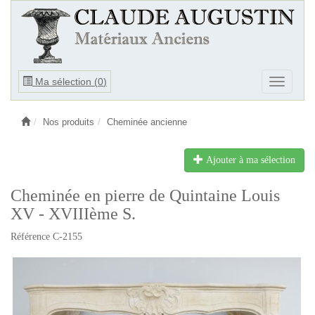
Ouvrir
Ma sélection (
0
)
Ouvrir
le
le
menu
menu
Nos produits
Cheminée ancienne
Ajouter à ma sélection
Cheminée en pierre de Quintaine Louis
XV - XVIIIème S.
Référence C-2155