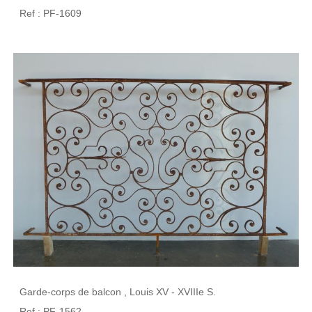
Ref : PF-1609
Garde-corps de balcon , Louis XV - XVIIIe S.
Ref : PF-1562