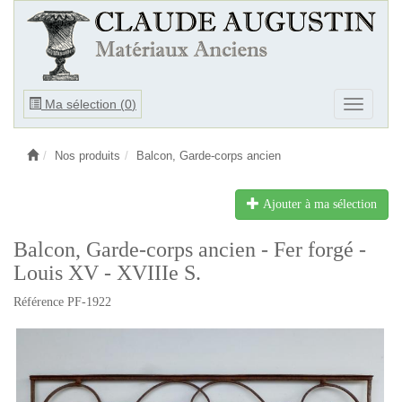
Ouvrir
Ma sélection (
0
)
Ouvrir
le
le
menu
menu
Nos produits
Balcon, Garde-corps ancien
Ajouter à ma sélection
Balcon, Garde-corps ancien - Fer forgé -
Louis XV - XVIIIe S.
Référence PF-1922