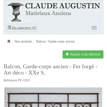
Ouvrir
Ma sélection (
0
)
Ouvrir
le
le
menu
menu
Nos produits
Balcon, Garde-corps ancien
Ajouter à ma sélection
Balcon, Garde-corps ancien - Fer forgé -
Art déco - XXe S.
Référence PF-1919