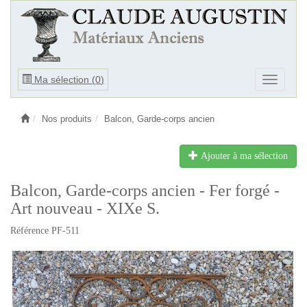
Ouvrir
Ma sélection (
0
)
Ouvrir
le
le
menu
menu
Nos produits
Balcon, Garde-corps ancien
Ajouter à ma sélection
Balcon, Garde-corps ancien - Fer forgé -
Art nouveau - XIXe S.
Référence PF-511