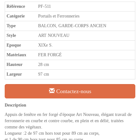
Référence
PF-511
Catégorie
Portails et Ferronneries
Type
BALCON, GARDE-CORPS ANCIEN
Style
ART NOUVEAU
Epoque
XIXe S.
Matériaux
FER FORGÉ
Hauteur
28 cm
Largeur
97 cm
Contactez-nous
Description
Appuis de fenêtre en fer forgé d'époque Art Nouveau, élégant travail de
ferronnerie en courbe et contre courbe, en plein et en délié, traitées
comme des végétaux.
Longueur :2 de 97 cm hors tout pour 89 cm au corps,
et 1 de 90 cm hors tout pour 85 cm au corps.