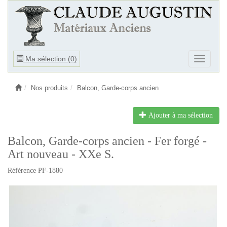
Ouvrir
Ma sélection (
0
)
Ouvrir
le
le
menu
menu
Nos produits
Balcon, Garde-corps ancien
Ajouter à ma sélection
Balcon, Garde-corps ancien - Fer forgé -
Art nouveau - XXe S.
Référence PF-1880