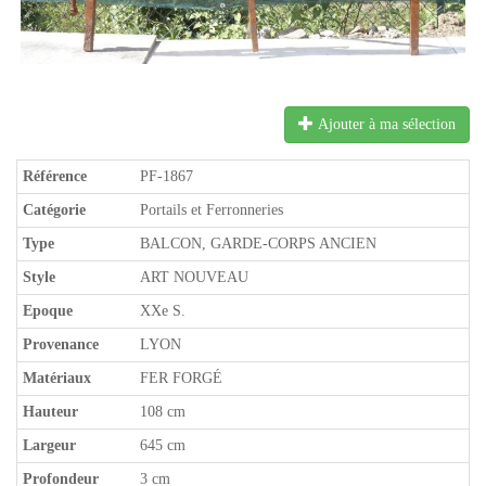
Ajouter à ma sélection
Référence
PF-1867
Catégorie
Portails et Ferronneries
Type
BALCON, GARDE-CORPS ANCIEN
Style
ART NOUVEAU
Epoque
XXe S.
Provenance
LYON
Matériaux
FER FORGÉ
Hauteur
108 cm
Largeur
645 cm
Profondeur
3 cm