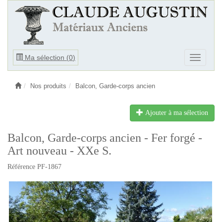
Ouvrir
Ma sélection (
0
)
Ouvrir
le
le
menu
menu
Nos produits
Balcon, Garde-corps ancien
Ajouter à ma sélection
Balcon, Garde-corps ancien - Fer forgé -
Art nouveau - XXe S.
Référence PF-1867