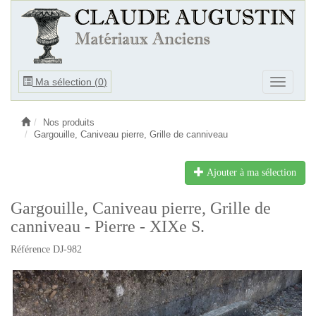
Ouvrir
Ma sélection (
0
)
Ouvrir
le
le
menu
menu
Nos produits
Gargouille, Caniveau pierre, Grille de canniveau
Ajouter à ma sélection
Gargouille, Caniveau pierre, Grille de
canniveau - Pierre - XIXe S.
Référence DJ-982