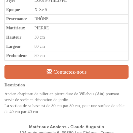
Style
LOUIS-PHILIPPE
Epoque
XIXe S.
Provenance
RHÔNE
Matériaux
PIERRE
Hauteur
30 cm
Largeur
80 cm
Profondeur
80 cm
Contactez-nous
Description
Ancien chapiteau de pilier en pierre dure de Villebois (Ain) pouvant
servir de socle en décoration de jardin.
La section de sa base est de 80 cm par 80 cm, pour une surface de table
de 40 cm par 40 cm.
Matériaux Anciens - Claude Augustin
104 route nationale 6, 69380 Les Chères - France