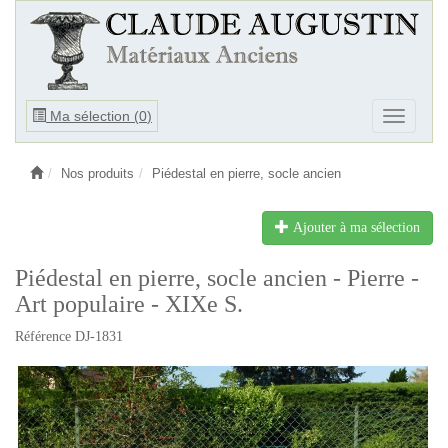
Ouvrir
Ma sélection (
0
)
Ouvrir
le
le
menu
menu
Nos produits
Piédestal en pierre, socle ancien
Ajouter à ma sélection
Piédestal en pierre, socle ancien - Pierre -
Art populaire - XIXe S.
Référence DJ-1831