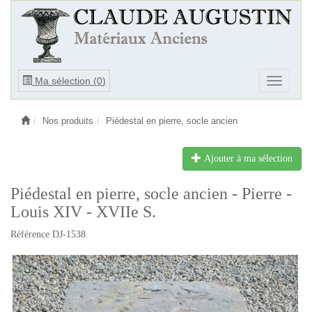
Ouvrir
Ma sélection (
0
)
Ouvrir
le
le
menu
menu
Nos produits
Piédestal en pierre, socle ancien
Ajouter à ma sélection
Piédestal en pierre, socle ancien - Pierre -
Louis XIV - XVIIe S.
Référence DJ-1538