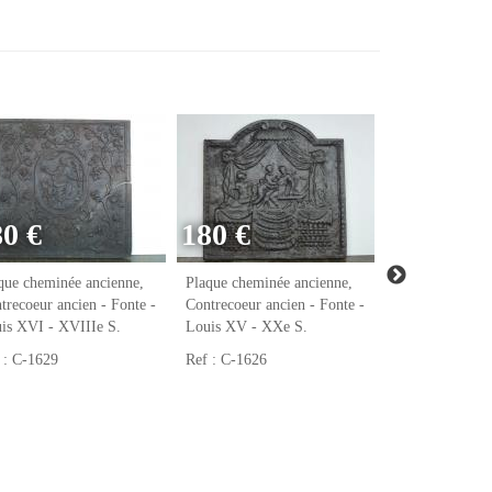
80 €
180 €
140 €
que cheminée ancienne,
Plaque cheminée ancienne,
Fenêtre, Fenest
trecoeur ancien - Fonte -
Contrecoeur ancien - Fonte -
forgé - XXe S.
is XVI - XVIIIe S.
Louis XV - XXe S.
Ref : DJ-1605
 : C-1629
Ref : C-1626