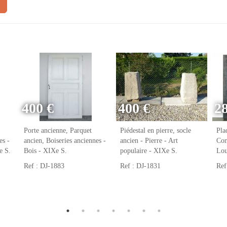
400 €
400 €
2
Porte ancienne, Parquet
Piédestal en pierre, socle
Pla
es -
ancien, Boiseries anciennes -
ancien - Pierre - Art
Con
e S.
Bois - XIXe S.
populaire - XIXe S.
Lou
Ref : DJ-1883
Ref : DJ-1831
Ref