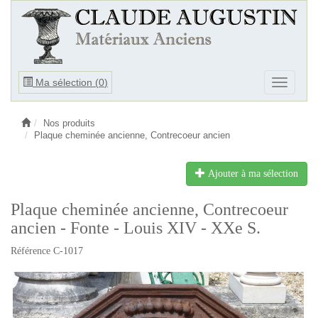
Ouvrir
Ma sélection (
0
)
Ouvrir
le
le
menu
menu
Nos produits
Plaque cheminée ancienne, Contrecoeur ancien
Ajouter à ma sélection
Plaque cheminée ancienne, Contrecoeur
ancien - Fonte - Louis XIV - XXe S.
Référence C-1017