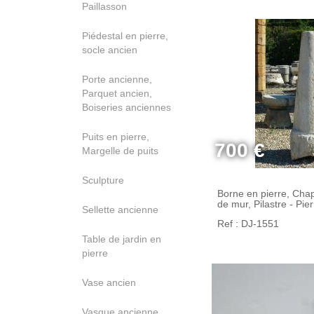
Paillasson
Piédestal en pierre,
socle ancien
Porte ancienne,
Parquet ancien,
Boiseries anciennes
Puits en pierre,
700 €
Margelle de puits
Sculpture
Borne en pierre, Cha
de mur, Pilastre - Pier
Sellette ancienne
Ref : DJ-1551
Table de jardin en
pierre
Vase ancien
Vasque ancienne