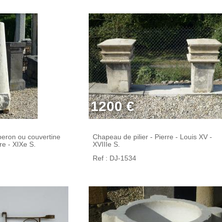
1200 €
peron ou couvertine
Chapeau de pilier - Pierre - Louis XV -
re - XIXe S.
XVIIIe S.
Ref : DJ-1534