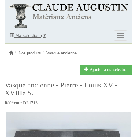
Ouvrir
Ma sélection (
0
)
Ouvrir
le
le
menu
menu
Nos produits
Vasque ancienne
Ajouter à ma sélection
Vasque ancienne - Pierre - Louis XV -
XVIIIe S.
Référence DJ-1713