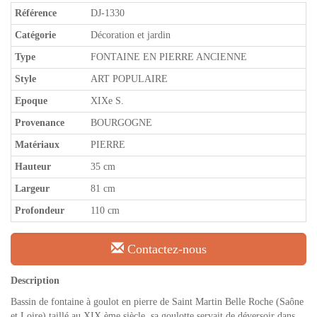
Référence
DJ-1330
Catégorie
Décoration et jardin
Type
FONTAINE EN PIERRE ANCIENNE
Style
ART POPULAIRE
Epoque
XIXe S.
Provenance
BOURGOGNE
Matériaux
PIERRE
Hauteur
35 cm
Largeur
81 cm
Profondeur
110 cm
Contactez-nous
Description
Bassin de fontaine à goulot en pierre de Saint Martin Belle Roche (Saône
et Loire) taillé au XIX ème siècle, sa goulotte servait de déversoir dans