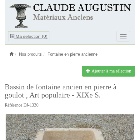
Ouvrir
Ma sélection (
0
)
Ouvrir
le
le
menu
menu
Nos produits
Fontaine en pierre ancienne
Ajouter à ma sélection
Bassin de fontaine ancien en pierre à
goulot , Art populaire - XIXe S.
Référence DJ-1330