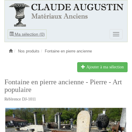
Ouvrir
Ma sélection (
0
)
Ouvrir
le
le
menu
menu
Nos produits
Fontaine en pierre ancienne
Ajouter à ma sélection
Fontaine en pierre ancienne - Pierre - Art
populaire
Référence DJ-1011