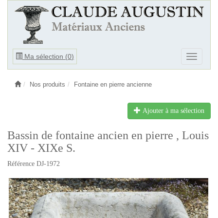
Ouvrir
Ma sélection (
0
)
Ouvrir
le
le
menu
menu
Nos produits
Fontaine en pierre ancienne
Ajouter à ma sélection
Bassin de fontaine ancien en pierre , Louis
XIV - XIXe S.
Référence DJ-1972