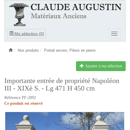
Ouvrir
Ma sélection (
0
)
Ouvrir
le
le
menu
menu
Nos produits
Portail ancien, Piliers en pierre
Ajouter à ma sélection
Importante entrée de propriété Napoléon
III - XIXè S. - Lg 471 H 450 cm
Référence PF-2092
Ce produit est réservé