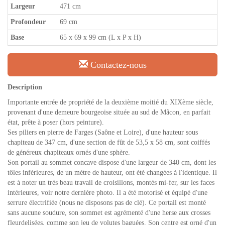
Largeur
471 cm
Profondeur
69 cm
Base
65 x 69 x 99 cm (L x P x H)
Contactez-nous
Description
Importante entrée de propriété de la deuxième moitié du XIXème siècle,
provenant d'une demeure bourgeoise située au sud de Mâcon, en parfait
état, prête à poser (hors peinture).
Ses piliers en pierre de Farges (Saône et Loire), d'une hauteur sous
chapiteau de 347 cm, d'une section de fût de 53,5 x 58 cm, sont coiffés
de généreux chapiteaux ornés d'une sphère.
Son portail au sommet concave dispose d'une largeur de 340 cm, dont les
tôles inférieures, de un mètre de hauteur, ont été changées à l'identique. Il
est à noter un très beau travail de croisillons, montés mi-fer, sur les faces
intérieures, voir notre dernière photo. Il a été motorisé et équipé d'une
serrure électrifiée (nous ne disposons pas de clé). Ce portail est monté
sans aucune soudure, son sommet est agrémenté d'une herse aux crosses
fleurdelisées, comme son jeu de volutes baguées. Son centre est orné d'un