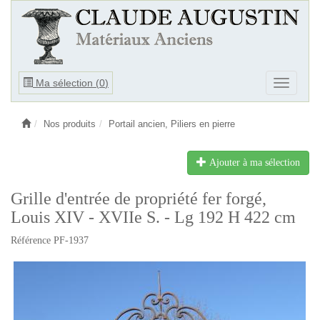
Ouvrir
Ma sélection (
0
)
Ouvrir
le
le
menu
menu
Nos produits
Portail ancien, Piliers en pierre
Ajouter à ma sélection
Grille d'entrée de propriété fer forgé,
Louis XIV - XVIIe S. - Lg 192 H 422 cm
Référence PF-1937