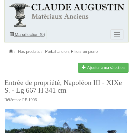
Ouvrir
Ma sélection (
0
)
Ouvrir
le
le
menu
menu
Nos produits
Portail ancien, Piliers en pierre
Ajouter à ma sélection
Entrée de propriété, Napoléon III - XIXe
S. - Lg 667 H 341 cm
Référence PF-1906