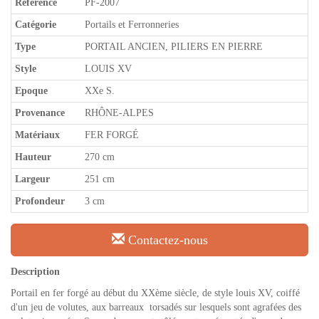
Référence
PF-2007
Catégorie
Portails et Ferronneries
Type
PORTAIL ANCIEN, PILIERS EN PIERRE
Style
LOUIS XV
Epoque
XXe S.
Provenance
RHÔNE-ALPES
Matériaux
FER FORGÉ
Hauteur
270 cm
Largeur
251 cm
Profondeur
3 cm
Contactez-nous
Description
Portail en fer forgé au début du XXème siècle, de style louis XV, coiffé
d'un jeu de volutes, aux barreaux torsadés sur lesquels sont agrafées des