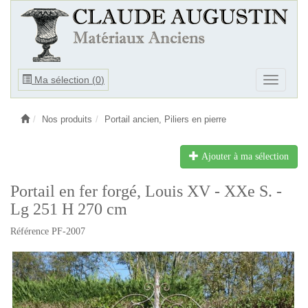
Ouvrir
Ma sélection (
0
)
Ouvrir
le
le
menu
menu
Nos produits
Portail ancien, Piliers en pierre
Ajouter à ma sélection
Portail en fer forgé, Louis XV - XXe S. -
Lg 251 H 270 cm
Référence PF-2007