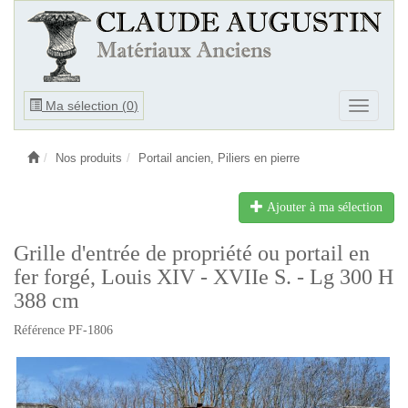
Ouvrir
Ma sélection (
0
)
Ouvrir
le
le
menu
menu
Nos produits
Portail ancien, Piliers en pierre
Ajouter à ma sélection
Grille d'entrée de propriété ou portail en
fer forgé, Louis XIV - XVIIe S. - Lg 300 H
388 cm
Référence PF-1806