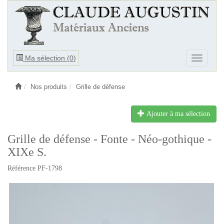
Ouvrir
Ma sélection (
0
)
Ouvrir
le
le
menu
menu
Nos produits
Grille de défense
Ajouter à ma sélection
Grille de défense - Fonte - Néo-gothique -
XIXe S.
Référence PF-1798