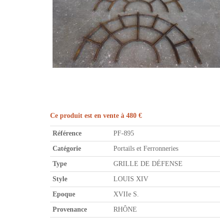
Ce produit est en vente à 480 €
Référence
PF-895
Catégorie
Portails et Ferronneries
Type
GRILLE DE DÉFENSE
Style
LOUIS XIV
Epoque
XVIIe S.
Provenance
RHÔNE