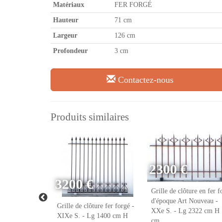
Matériaux
FER FORGÉ
Hauteur
71 cm
Largeur
126 cm
Profondeur
3 cm
Contactez-nous
Produits similaires
2300 €
3200 €
Grille de clôture en fer f
d'époque Art Nouveau -
ense - Fer forgé
Grille de clôture fer forgé -
XXe S. - Lg 2322 cm H
 XXe S.
XIXe S. - Lg 1400 cm H
cm