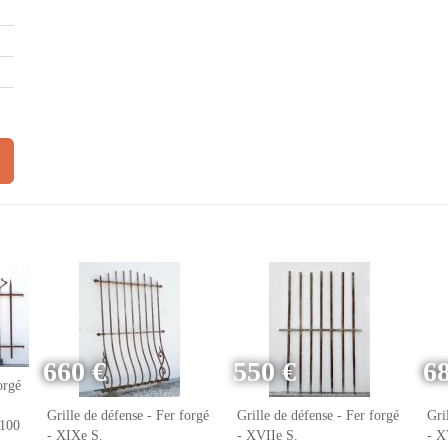
660 €
550 €
6
orgé
Grille de défense - Fer forgé
Grille de défense - Fer forgé
Gri
 100
- XIXe S.
- XVIIe S.
- X