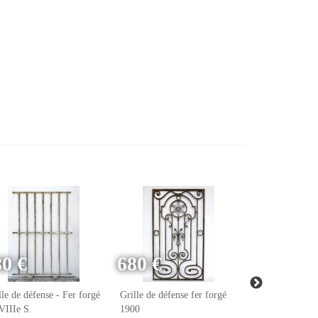
80 €
680 €
440 €
lle de défense - Fer forgé
Grille de défense fer forgé
Grille de défens
VIIIe S.
1900
XIXe S.