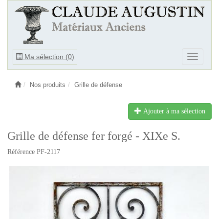
Ouvrir
Ma sélection (
0
)
Ouvrir
le
le
menu
menu
Nos produits
Grille de défense
Ajouter à ma sélection
Grille de défense fer forgé - XIXe S.
Référence PF-2117