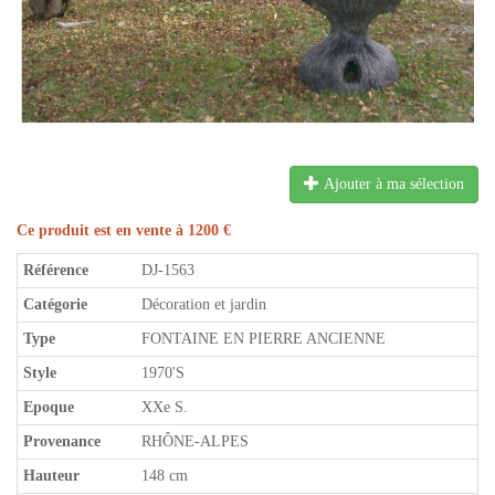
Ajouter à ma sélection
Ce produit est en vente à 1200 €
Référence
DJ-1563
Catégorie
Décoration et jardin
Type
FONTAINE EN PIERRE ANCIENNE
Style
1970'S
Epoque
XXe S.
Provenance
RHÔNE-ALPES
Hauteur
148 cm