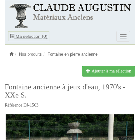
Ouvrir
Ma sélection (
0
)
Ouvrir
le
le
menu
menu
Nos produits
Fontaine en pierre ancienne
Ajouter à ma sélection
Fontaine ancienne à jeux d'eau, 1970's -
XXe S.
Référence DJ-1563