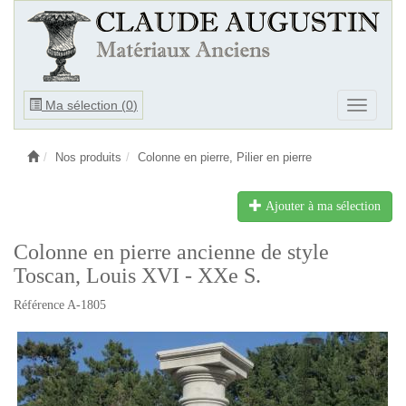
Ouvrir
Ma sélection (
0
)
Ouvrir
le
le
menu
menu
Nos produits
Colonne en pierre, Pilier en pierre
Ajouter à ma sélection
Colonne en pierre ancienne de style
Toscan, Louis XVI - XXe S.
Référence A-1805