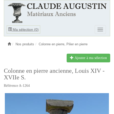
Ouvrir
Ma sélection (
0
)
Ouvrir
le
le
menu
menu
Nos produits
Colonne en pierre, Pilier en pierre
Ajouter à ma sélection
Colonne en pierre ancienne, Louis XIV -
XVIIe S.
Référence A-1264