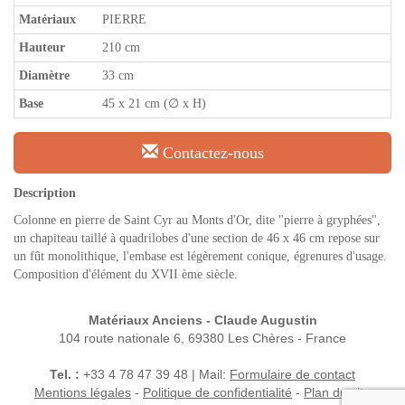
Matériaux
PIERRE
Hauteur
210 cm
Diamètre
33 cm
Base
45 x 21 cm (∅ x H)
Contactez-nous
Description
Colonne en pierre de Saint Cyr au Monts d'Or, dite "pierre à gryphées",
un chapiteau taillé à quadrilobes d'une section de 46 x 46 cm repose sur
un fût monolithique, l'embase est légèrement conique, égrenures d'usage.
Composition d'élément du XVII ème siècle.
Matériaux Anciens - Claude Augustin
104 route nationale 6, 69380 Les Chères - France
Tel. :
+33 4 78 47 39 48 | Mail:
Formulaire de contact
Mentions légales
-
Politique de confidentialité
-
Plan du site