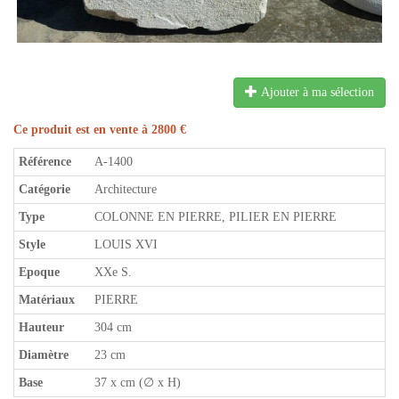
Ajouter à ma sélection
Ce produit est en vente à 2800 €
Référence
A-1400
Catégorie
Architecture
Type
COLONNE EN PIERRE, PILIER EN PIERRE
Style
LOUIS XVI
Epoque
XXe S.
Matériaux
PIERRE
Hauteur
304 cm
Diamètre
23 cm
Base
37 x cm (∅ x H)