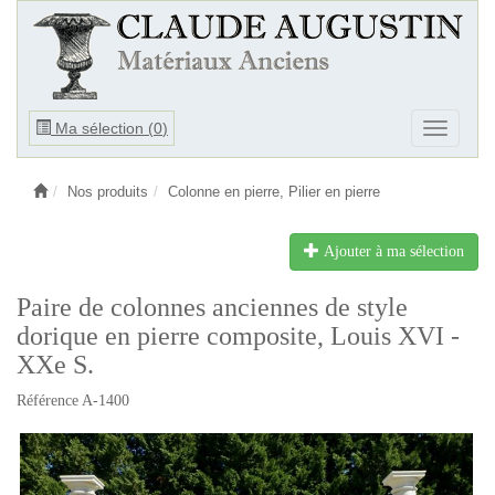
Ouvrir
Ma sélection (
0
)
Ouvrir
le
le
menu
menu
Nos produits
Colonne en pierre, Pilier en pierre
Ajouter à ma sélection
Paire de colonnes anciennes de style
dorique en pierre composite, Louis XVI -
XXe S.
Référence A-1400