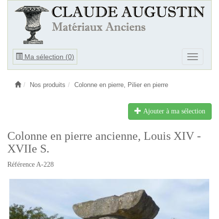
Ouvrir
Ma sélection (
0
)
Ouvrir
le
le
menu
menu
Nos produits
Colonne en pierre, Pilier en pierre
Ajouter à ma sélection
Colonne en pierre ancienne, Louis XIV -
XVIIe S.
Référence A-228