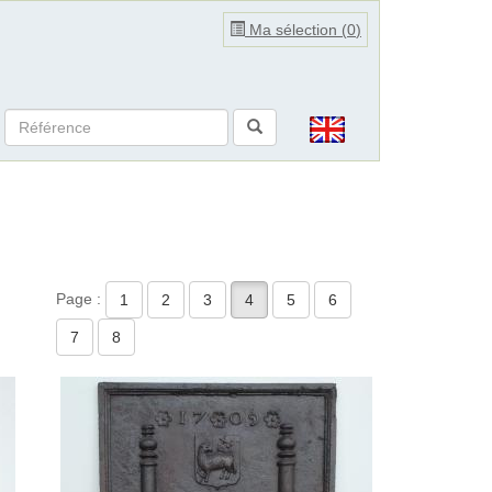
Ma sélection (
0
)
Page :
1
2
3
4
5
6
7
8