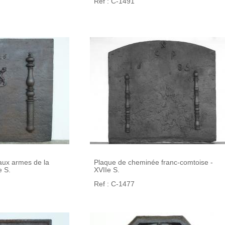
Ref : C-1491
aux armes de la
Plaque de cheminée franc-comtoise -
e S.
XVIIe S.
Ref : C-1477