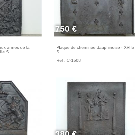
750 €
aux armes de la
Plaque de cheminée dauphinoise - XVIIe
IIe S.
S.
Ref : C-1508
380 €