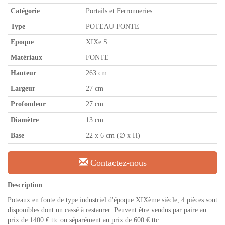
Catégorie
Portails et Ferronneries
Type
POTEAU FONTE
Epoque
XIXe S.
Matériaux
FONTE
Hauteur
263 cm
Largeur
27 cm
Profondeur
27 cm
Diamètre
13 cm
Base
22 x 6 cm (∅ x H)
Contactez-nous
Description
Poteaux en fonte de type industriel d'époque XIXème siècle, 4 pièces sont
disponibles dont un cassé à restaurer. Peuvent être vendus par paire au
prix de 1400 € ttc ou séparément au prix de 600 € ttc.