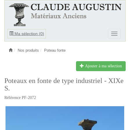
Ouvrir
Ma sélection (
0
)
Ouvrir
le
le
menu
menu
Nos produits
Poteau fonte
Ajouter à ma sélection
Poteaux en fonte de type industriel - XIXe
S.
Référence PF-2072