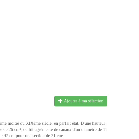
Ajouter à ma sélection
xième moitié du XIXème siècle, en parfait état. D'une hauteur
ose de 26 cm², de fût agrémenté de canaux d'un diamètre de 11
 de 97 cm pour une section de 21 cm².