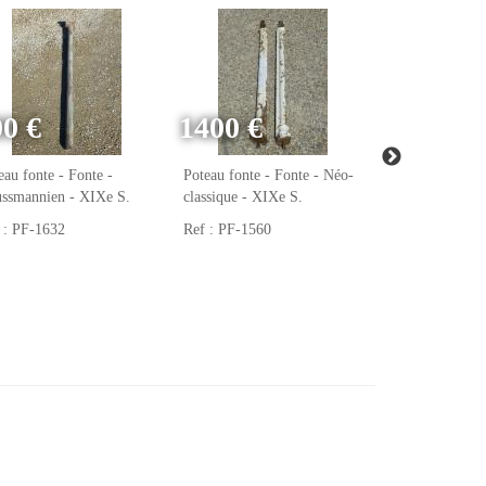
00 €
1400 €
320 €
eau fonte - Fonte -
Poteau fonte - Fonte - Néo-
Poteau fonte - 
ssmannien - XIXe S.
classique - XIXe S.
Napoléon III -
 : PF-1632
Ref : PF-1560
Ref : PF-1527