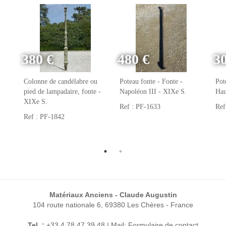
380 €
480 €
3
Colonne de candélabre ou
Poteau fonte - Fonte -
Pot
pied de lampadaire, fonte -
Napoléon III - XIXe S.
Hau
XIXe S.
Ref : PF-1633
Ref
Ref : PF-1842
Matériaux Anciens - Claude Augustin
104 route nationale 6, 69380 Les Chères - France
Tel. :
+33 4 78 47 39 48 | Mail:
Formulaire de contact