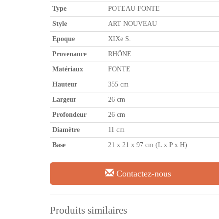
Type
POTEAU FONTE
Style
ART NOUVEAU
Epoque
XIXe S.
Provenance
RHÔNE
Matériaux
FONTE
Hauteur
355 cm
Largeur
26 cm
Profondeur
26 cm
Diamètre
11 cm
Base
21 x 21 x 97 cm (L x P x H)
Contactez-nous
Produits similaires