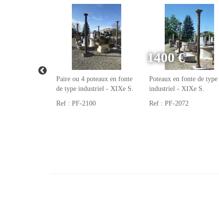
1400 €
- Fonte -
Paire ou 4 poteaux en fonte
Poteaux en fonte de type
 - XIXe S.
de type industriel - XIXe S.
industriel - XIXe S.
7
Ref : PF-2100
Ref : PF-2072